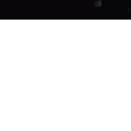
NÇA ESTRATÉGICA
o um site ultrapassado est
seu negócio.
Modelo de WaaS