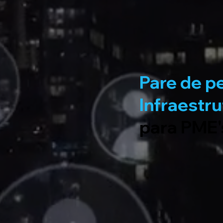
Pare de p
Infraestru
para PME'