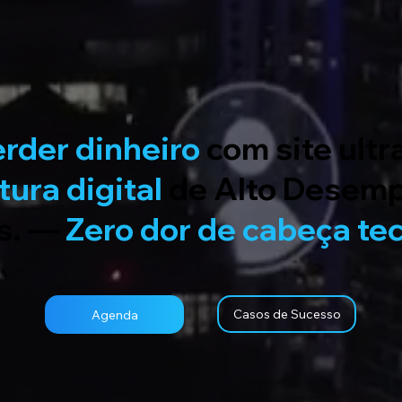
erder dinheiro
com site ult
tura digital
de Alto Desem
s. —
Zero dor de cabeça te
Casos de Sucesso
Agenda