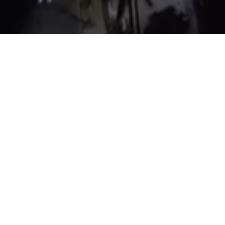
A MUDA
Veja com
matando 
Site Tradicional