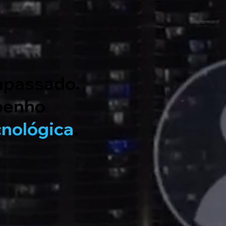
rapassado.
penho
cnológica
.