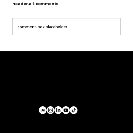
header.all-comments
comment-box.placeholder
Início
Portfólio
Agenda
Sobre Mim
Blog
Jogo de Adedonha
Instinto de Amar
Política de Provacidade
Gerador de Link WhatsApp
© 2008-2026 - Léo Taveira - Web & Design Estratégico - Goiânia - Goiás - Brasil | Todos os direitos reservados.
REDES SOCIAIS: